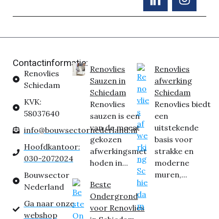
Contactinformatie:
Renovlies
Renovlies
Renovlies
Sauzen in
afwerking
Schiedam
Schiedam
Schiedam
KVK:
Renovlies
Renovlies biedt
58037640
sauzen is een
een
van de meest
uitstekende
info@bouwsectornederland.nl
gekozen
basis voor
Hoofdkantoor:
afwerkingsmet
strakke en
030-2072024
hoden in...
moderne
muren,...
Bouwsector
Beste
Nederland
Ondergrond
Ga naar onze
voor Renovlies
webshop