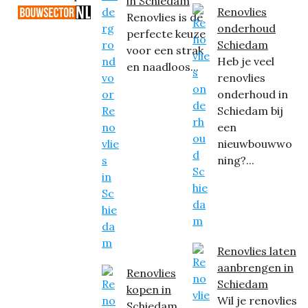
in Schiedam
Renovlies
Renovlies is de
onderhoud
perfecte keuze
Schiedam
voor een strak
Heb je veel
en naadloos...
renovlies
onderhoud in
Schiedam bij
een
nieuwbouwwo
ning?...
Renovlies laten
aanbrengen in
Renovlies
Schiedam
kopen in
Wil je renovlies
Schiedam