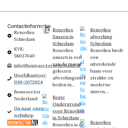
Contactinformatie:
Renovlies
Renovlies
Renovlies
Sauzen in
afwerking
Schiedam
Schiedam
Schiedam
KVK:
Renovlies
Renovlies biedt
58037640
sauzen is een
een
van de meest
uitstekende
info@bouwsectornederland.nl
gekozen
basis voor
Hoofdkantoor:
afwerkingsmet
strakke en
030-2072024
hoden in...
moderne
muren,...
Bouwsector
Beste
Nederland
Ondergrond
Ga naar onze
voor Renovlies
webshop
in Schiedam
Renovlies
Renovlies is de