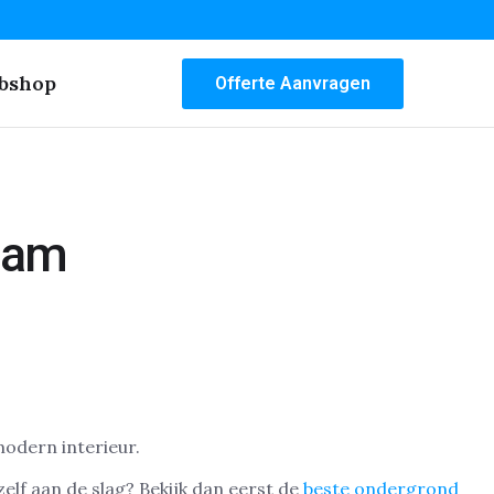
bshop
Offerte Aanvragen
dam
odern interieur.
lf aan de slag? Bekijk dan eerst de
beste ondergrond