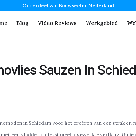
Onderdeel van Bouwsector Nederland
me
Blog
Video Reviews
Werkgebied
We
novlies Sauzen In Schie
methoden in Schiedam voor het creëren van een strak en m
t een gladde, professioneel afgewerkte verflaag. Ga je ze