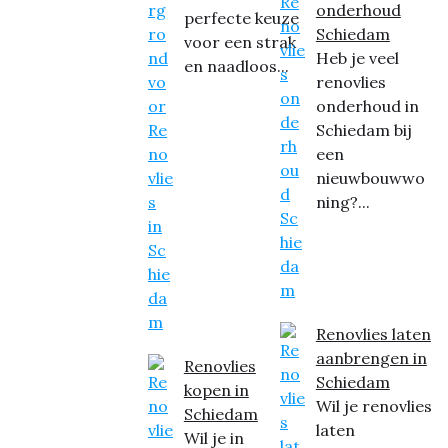
onderhoud
perfecte keuze
Schiedam
voor een strak
Heb je veel
en naadloos...
renovlies
onderhoud in
Schiedam bij
een
nieuwbouwwo
ning?...
Renovlies laten
aanbrengen in
Renovlies
Schiedam
kopen in
Wil je renovlies
Schiedam
laten
Wil je in