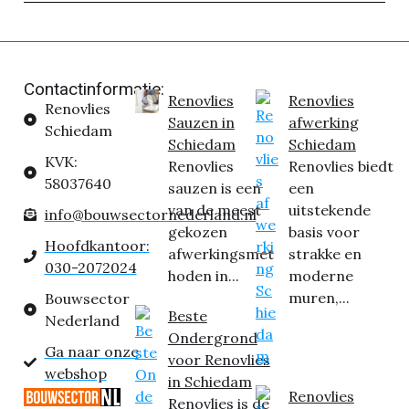
Contactinformatie:
Renovlies
Renovlies
Renovlies
Sauzen in
afwerking
Schiedam
Schiedam
Schiedam
KVK:
Renovlies
Renovlies biedt
58037640
sauzen is een
een
van de meest
uitstekende
info@bouwsectornederland.nl
gekozen
basis voor
Hoofdkantoor:
afwerkingsmet
strakke en
030-2072024
hoden in...
moderne
muren,...
Bouwsector
Beste
Nederland
Ondergrond
Ga naar onze
voor Renovlies
webshop
in Schiedam
Renovlies
Renovlies is de