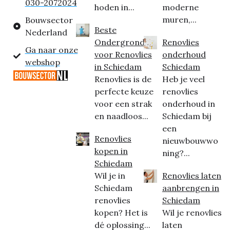
030-2072024
hoden in...
moderne
muren,...
Bouwsector
Beste
Nederland
Ondergrond
Renovlies
Ga naar onze
voor Renovlies
onderhoud
webshop
in Schiedam
Schiedam
Renovlies is de
Heb je veel
perfecte keuze
renovlies
voor een strak
onderhoud in
en naadloos...
Schiedam bij
een
Renovlies
nieuwbouwwo
kopen in
ning?...
Schiedam
Wil je in
Renovlies laten
Schiedam
aanbrengen in
renovlies
Schiedam
kopen? Het is
Wil je renovlies
dé oplossing...
laten