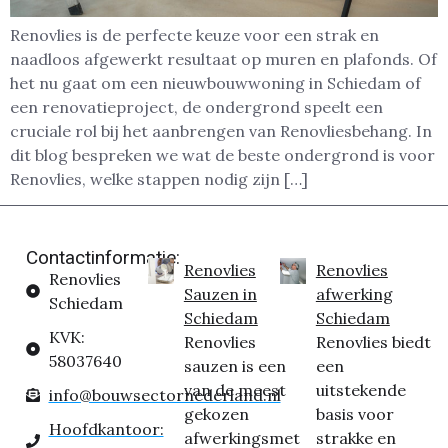
Renovlies is de perfecte keuze voor een strak en
naadloos afgewerkt resultaat op muren en plafonds. Of
het nu gaat om een nieuwbouwwoning in Schiedam of
een renovatieproject, de ondergrond speelt een
cruciale rol bij het aanbrengen van Renovliesbehang. In
dit blog bespreken we wat de beste ondergrond is voor
Renovlies, welke stappen nodig zijn […]
Contactinformatie:
Renovlies
Renovlies
Renovlies
Sauzen in
afwerking
Schiedam
Schiedam
Schiedam
KVK:
Renovlies
Renovlies biedt
58037640
sauzen is een
een
van de meest
uitstekende
info@bouwsectornederland.nl
gekozen
basis voor
Hoofdkantoor:
afwerkingsmet
strakke en