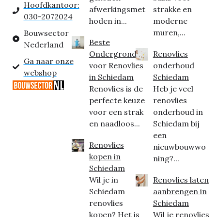
Hoofdkantoor:
afwerkingsmet
strakke en
030-2072024
hoden in...
moderne
muren,...
Bouwsector
Beste
Nederland
Ondergrond
Renovlies
Ga naar onze
voor Renovlies
onderhoud
webshop
in Schiedam
Schiedam
Renovlies is de
Heb je veel
perfecte keuze
renovlies
voor een strak
onderhoud in
en naadloos...
Schiedam bij
een
Renovlies
nieuwbouwwo
kopen in
ning?...
Schiedam
Wil je in
Renovlies laten
Schiedam
aanbrengen in
renovlies
Schiedam
kopen? Het is
Wil je renovlies