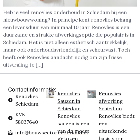
Heb je veel renovlies onderhoud in Schiedam bij een
nieuwbouwwoning? In principe kent renovlies behang
een levensduur van minimaal 10 jaar. Renovlies is een
duurzame en strakke afwerkingsoptie die populair is in
Schiedam. Het is niet alleen esthetisch aantrekkelijk,
maar ook onderhoudsvriendelijk en scheurvast. Toch
heeft ook Renovlies aandacht nodig om zijn frisse
uitstraling te […]
Contactinformatie:
Renovlies
Renovlies
Renovlies
Sauzen in
afwerking
Schiedam
Schiedam
Schiedam
KVK:
Renovlies
Renovlies biedt
58037640
sauzen is een
een
van de meest
uitstekende
info@bouwsectornederland.nl
gekozen
basis voor