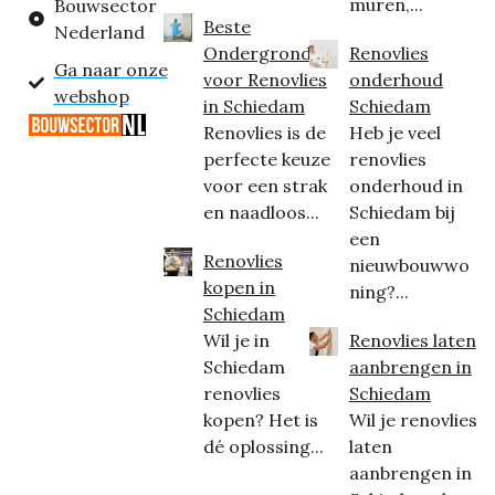
muren,...
Bouwsector
Beste
Nederland
Ondergrond
Renovlies
Ga naar onze
voor Renovlies
onderhoud
webshop
in Schiedam
Schiedam
Renovlies is de
Heb je veel
perfecte keuze
renovlies
voor een strak
onderhoud in
en naadloos...
Schiedam bij
een
Renovlies
nieuwbouwwo
kopen in
ning?...
Schiedam
Wil je in
Renovlies laten
Schiedam
aanbrengen in
renovlies
Schiedam
kopen? Het is
Wil je renovlies
dé oplossing...
laten
aanbrengen in