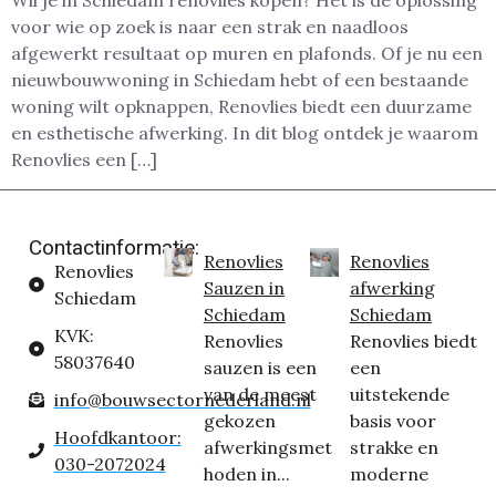
Wil je in Schiedam renovlies kopen? Het is dé oplossing
voor wie op zoek is naar een strak en naadloos
afgewerkt resultaat op muren en plafonds. Of je nu een
nieuwbouwwoning in Schiedam hebt of een bestaande
woning wilt opknappen, Renovlies biedt een duurzame
en esthetische afwerking. In dit blog ontdek je waarom
Renovlies een […]
Contactinformatie:
Renovlies
Renovlies
Renovlies
Sauzen in
afwerking
Schiedam
Schiedam
Schiedam
KVK:
Renovlies
Renovlies biedt
58037640
sauzen is een
een
van de meest
uitstekende
info@bouwsectornederland.nl
gekozen
basis voor
Hoofdkantoor:
afwerkingsmet
strakke en
030-2072024
hoden in...
moderne