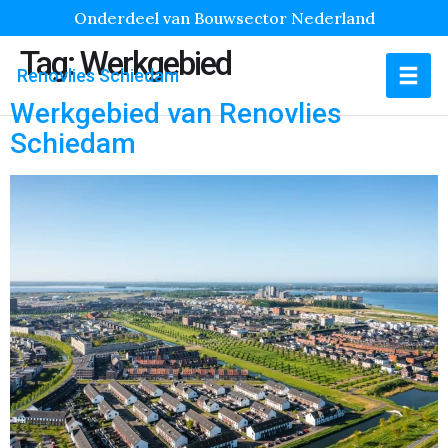
Onderdeel van Bouwsector Nederland
Tag:
Werkgebied
Renovlies Schiedam
Werkgebied van Renovlies
Schiedam