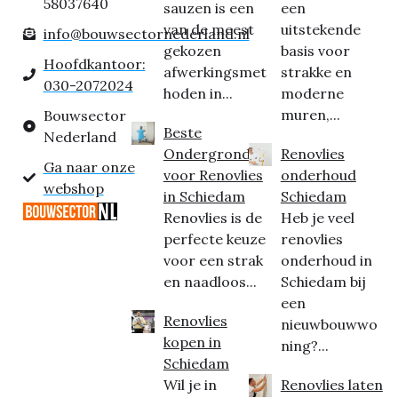
58037640
sauzen is een
een
van de meest
uitstekende
info@bouwsectornederland.nl
gekozen
basis voor
Hoofdkantoor:
afwerkingsmet
strakke en
030-2072024
hoden in...
moderne
muren,...
Bouwsector
Beste
Nederland
Ondergrond
Renovlies
Ga naar onze
voor Renovlies
onderhoud
webshop
in Schiedam
Schiedam
Renovlies is de
Heb je veel
perfecte keuze
renovlies
voor een strak
onderhoud in
en naadloos...
Schiedam bij
een
Renovlies
nieuwbouwwo
kopen in
ning?...
Schiedam
Wil je in
Renovlies laten