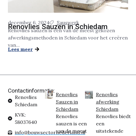
december 6, 2024
Sauswerk
Renovlies Sauzen in Schiedam
Renovlies sauzen is een van de meest gekozen
afwerkingsmethoden in Schiedam voor het creëren
van...
Lees meer
Contactinformatie:
Renovlies
Renovlies
Renovlies
Sauzen in
afwerking
Schiedam
Schiedam
Schiedam
KVK:
Renovlies
Renovlies biedt
58037640
sauzen is een
een
van de meest
uitstekende
info@bouwsectornederland.nl