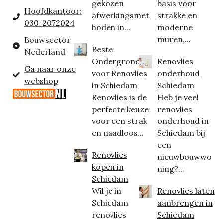
gekozen
basis voor
Hoofdkantoor:
afwerkingsmet
strakke en
030-2072024
hoden in...
moderne
muren,...
Bouwsector
Beste
Nederland
Ondergrond
Renovlies
Ga naar onze
voor Renovlies
onderhoud
webshop
in Schiedam
Schiedam
Renovlies is de
Heb je veel
perfecte keuze
renovlies
voor een strak
onderhoud in
en naadloos...
Schiedam bij
een
Renovlies
nieuwbouwwo
kopen in
ning?...
Schiedam
Wil je in
Renovlies laten
Schiedam
aanbrengen in
renovlies
Schiedam