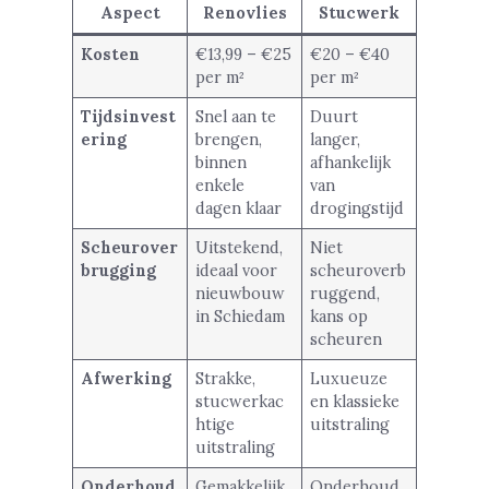
Aspect
Renovlies
Stucwerk
Kosten
€13,99 – €25
€20 – €40
per m²
per m²
Tijdsinvest
Snel aan te
Duurt
ering
brengen,
langer,
binnen
afhankelijk
enkele
van
dagen klaar
drogingstijd
Scheurover
Uitstekend,
Niet
brugging
ideaal voor
scheuroverb
nieuwbouw
ruggend,
in Schiedam
kans op
scheuren
Afwerking
Strakke,
Luxueuze
stucwerkac
en klassieke
htige
uitstraling
uitstraling
Onderhoud
Gemakkelijk
Onderhoud