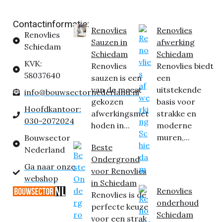
Contactinformatie:
Renovlies
Renovlies
Renovlies
Sauzen in
afwerking
Schiedam
Schiedam
Schiedam
KVK:
Renovlies
Renovlies biedt
58037640
sauzen is een
een
van de meest
uitstekende
info@bouwsectornederland.nl
gekozen
basis voor
Hoofdkantoor:
afwerkingsmet
strakke en
030-2072024
hoden in...
moderne
muren,...
Bouwsector
Beste
Nederland
Ondergrond
Ga naar onze
voor Renovlies
webshop
in Schiedam
Renovlies
Renovlies is de
onderhoud
perfecte keuze
Schiedam
voor een strak