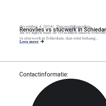
december 4, 2024
Stucwerk
Renovlies
Renovlies vs stucwerk in Schied
Als we kijken naar de verschillen tussen renovli
vs stucwerk in Schiedam, dan wint behang...
Lees meer
Contactinformatie: